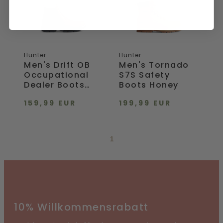
Dealer
Boots
Boots
Honey
Brown
Hunter
Hunter
Men's Drift OB
Men's Tornado
Occupational
S7S Safety
Dealer Boots
Boots Honey
Brown
159,99 EUR
199,99 EUR
1
10% Willkommensrabatt