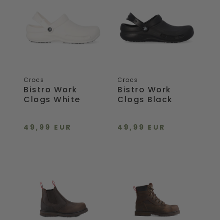
Work
Work
Clogs
Clogs
White
Black
Crocs
Crocs
Bistro Work
Bistro Work
Clogs White
Clogs Black
49,99 EUR
49,99 EUR
Men's
Men's
Thunder
Tornado
S3S
S7S
Safety
Safety
Boots
Boots
Brown
Brown