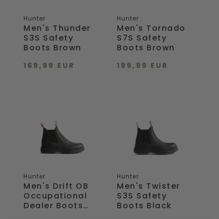
Hunter
Hunter
Men's Thunder
Men's Tornado
S3S Safety
S7S Safety
Boots Brown
Boots Brown
169,99 EUR
199,99 EUR
Men's
Men's
Drift
Twister
OB
S3S
Occupational
Safety
Dealer
Boots
Boots
Black
Black
Hunter
Hunter
Men's Drift OB
Men's Twister
Occupational
S3S Safety
Dealer Boots
Boots Black
Black