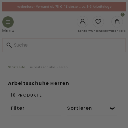
Skip
Kostenloser Versand ab 75 € / Lieferzeit: ca. 1-3 Arbeitstage
to
le
0
content
gation
Toggle
navigation
Login
Menu
Konto
Wunschliste
Warenkorb
Startseite
Arbeitsschuhe Herren
Arbeitsschuhe Herren
10 PRODUKTE
Filter
Sortieren
Bistro
Bistro