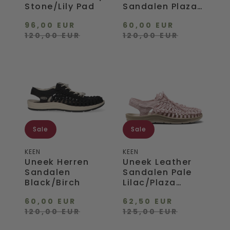
Stone/Lily Pad
Sandalen Plaza
Taupe/Plaza
96,00 EUR
60,00 EUR
Taupe
120,00 EUR
120,00 EUR
Uneek
Uneek
Herren
Leather
Sandalen
Sandalen
Black/Birch
Pale
Lilac/Plaza
Taupe
Sale
Sale
KEEN
KEEN
Uneek Herren
Uneek Leather
Sandalen
Sandalen Pale
Black/Birch
Lilac/Plaza
Taupe
60,00 EUR
62,50 EUR
120,00 EUR
125,00 EUR