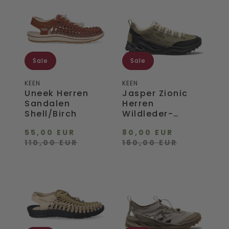
Herren
Zionic
Sandalen
Herren
Shell/Birch
Wildleder-
Sneaker
Dark
Olive/Birch
Sale
Sale
KEEN
KEEN
Uneek Herren
Jasper Zionic
Sandalen
Herren
Shell/Birch
Wildleder-
Sneaker Dark
55,00 EUR
80,00 EUR
Olive/Birch
110,00 EUR
160,00 EUR
Uneek
Zionic
Herren
ADV
Sandalen
Damen
Khaki/Martini
Wandersandalen
Olive
Monochrome/Brindle