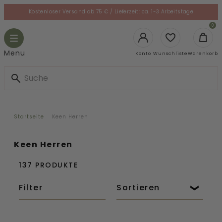
Skip
Kostenloser Versand ab 75 € / Lieferzeit: ca. 1-3 Arbeitstage
to
le
0
content
gation
Toggle
navigation
Login
Menu
Konto
Wunschliste
Warenkorb
Startseite
Keen Herren
Keen Herren
137 PRODUKTE
Filter
Sortieren
Uneek
Jasper