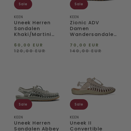
Sale
Sale
KEEN
KEEN
Uneek Herren
Zionic ADV
Sandalen
Damen
Khaki/Martini
Wandersandalen
Olive
Monochrome/Brindle
60,00 EUR
70,00 EUR
120,00 EUR
140,00 EUR
Uneek
Uneek
Herren
II
Sandalen
Convertible
Abbey
Sandalen
Stone/Lily
Plaza
Pad
Taupe/Plaza
Taupe
Sale
Sale
KEEN
KEEN
Uneek Herren
Uneek II
Sandalen Abbey
Convertible