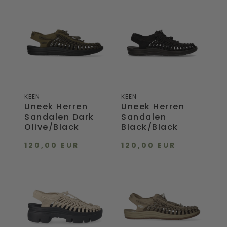
Uneek
Uneek
Herren
Herren
Sandalen
Sandalen
Dark
Black/Black
Olive/Black
KEEN
KEEN
Uneek Herren
Uneek Herren
Sandalen Dark
Sandalen
Olive/Black
Black/Black
120,00 EUR
120,00 EUR
Uneek
Uneek
PLT
Herren
Sandalen
Sandalen
Safari/Black
Timberwolf/Plaza
Taupe