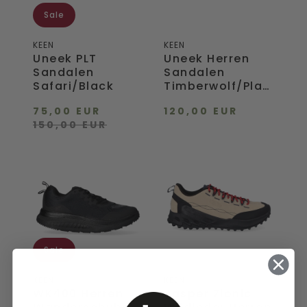
Sale
KEEN
KEEN
Uneek PLT
Uneek Herren
Sandalen
Sandalen
Safari/Black
Timberwolf/Plaza
Taupe
75,00 EUR
120,00 EUR
150,00 EUR
WK400
Jasper
Herren
Zionic
Wanderschuhe
Wildleder
Triple
Herren
Black
Sneaker
Safari/Sky
Captain
Sale
KEEN
KEEN
WK400 Herren
Jasper Zionic