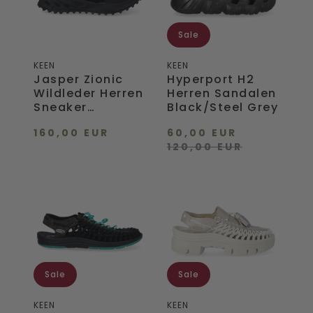
Black/Alloy
Grey
Sale
KEEN
KEEN
Jasper Zionic
Hyperport H2
Wildleder Herren
Herren Sandalen
Sneaker
Black/Steel Grey
Black/Alloy
160,00 EUR
60,00 EUR
120,00 EUR
Uneek
Uneek
Herren
PLT
Sandalen
Tassell
Atmos
Sandalen
Jade
Champagne
Remix
Gold/Star
White
Sale
Sale
KEEN
KEEN