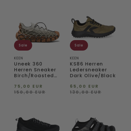
Uneek
KS86
360
Herren
Herren
Ledersneaker
Sneaker
Dark
Birch/Roasted
Olive/Black
Pecan
Sale
Sale
KEEN
KEEN
Uneek 360
KS86 Herren
Herren Sneaker
Ledersneaker
Birch/Roasted
Dark Olive/Black
Pecan
75,00 EUR
65,00 EUR
150,00 EUR
130,00 EUR
Jasper
Hyperport
Zionic
H2
Wildleder
Herren
Herren
Sandalen
Sneaker
Black/Steel