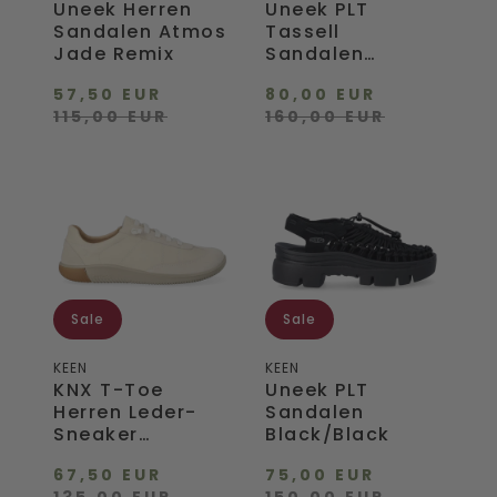
Uneek Herren
Uneek PLT
Sandalen Atmos
Tassell
Jade Remix
Sandalen
Champagne
57,50 EUR
80,00 EUR
Gold/Star White
115,00 EUR
160,00 EUR
KNX
Uneek
T-
PLT
Toe
Sandalen
Herren
Black/Black
Leder-
Sneaker
Chipmunk/Birch
Sale
Sale
KEEN
KEEN
KNX T-Toe
Uneek PLT
Herren Leder-
Sandalen
Sneaker
Black/Black
Chipmunk/Birch
67,50 EUR
75,00 EUR