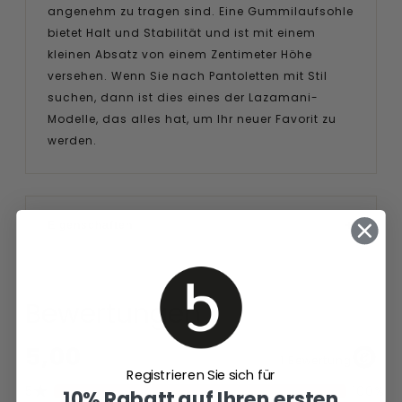
angenehm zu tragen sind. Eine Gummilaufsohle
bietet Halt und Stabilität und ist mit einem
kleinen Absatz von einem Zentimeter Höhe
versehen. Wenn Sie nach Pantoletten mit Stil
suchen, dann ist dies eines der Lazamani-
Modelle, das alles hat, um Ihr neuer Favorit zu
werden.
Eigenschaften
Bewertungen
Registrieren Sie sich für
10% Rabatt auf Ihren ersten