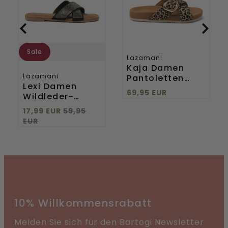
Pewter
Sale
Lazamani
Kaja Damen
Lazamani
Pantoletten
Lexi Damen
Leopard
69,95 EUR
Wildleder-
Pantoletten
17,99 EUR
59,95
Pewter
EUR
10% Willkommensrabatt
Melden Sie sich für den Bartogi Newsletter