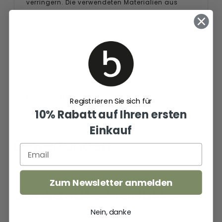
verringern. Die verwendeten Materialien aus
Merinowolle und Bambus tragen aufgrund der
guten feuchtigkeitsabsorbierenden und
temperaturregulierenden Eigenschaften zu extra
Komfort bei.
Eigenschaften
Registrieren Sie sich für
10% Rabatt auf Ihren ersten
Einkauf
Bewertungen
Zum Newsletter anmelden
Verwandte Produkte
Nein, danke
Pulse
Pulse