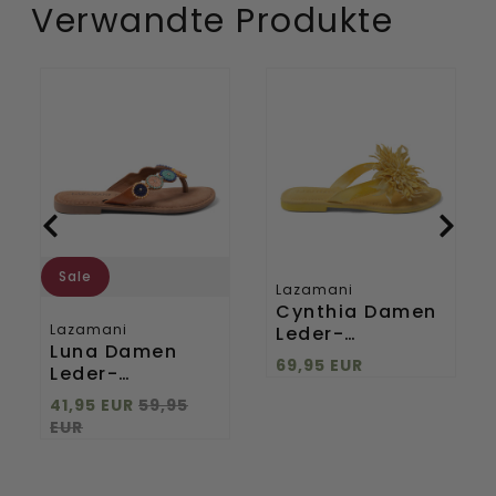
Verwandte Produkte
Luna
Cynthia
Damen
Damen
Leder-
Leder-
Zehentrenner
Zehentrenner
Tan/Multi
Yellow
Sale
Lazamani
Cynthia Damen
Lazamani
Leder-
Luna Damen
Zehentrenner
69,95 EUR
Leder-
Yellow
Zehentrenner
41,95 EUR
59,95
Tan/Multi
EUR