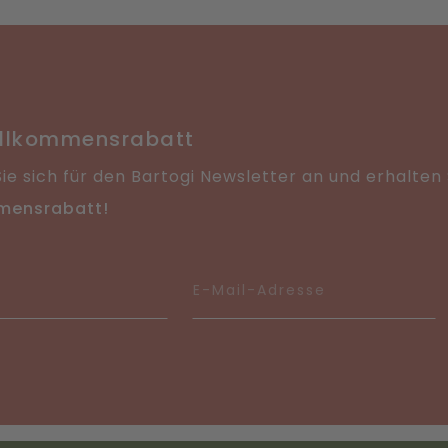
Direkt
ügen
hinzufügen
illkommensrabatt
ie sich für den Bartogi Newsletter an und erhalten
mensrabatt!