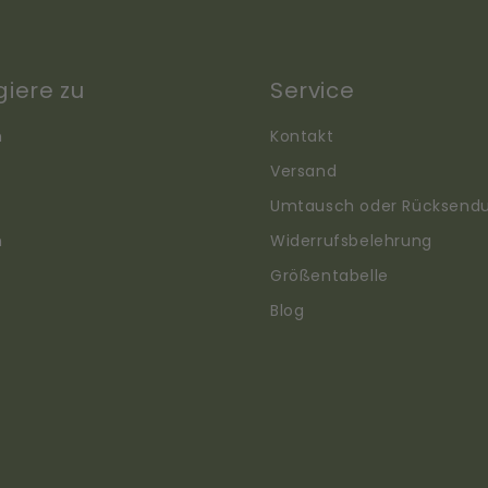
giere zu
Service
n
Kontakt
Versand
Umtausch oder Rücksend
n
Widerrufsbelehrung
Größentabelle
Blog
Translation
missing: