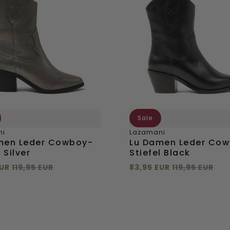
Leder
y-
Cowboy-
Stiefel
Black
Sale
ni
Lazamani
men Leder Cowboy-
Lu Damen Leder Co
 Silver
Stiefel Black
EUR
119,95 EUR
83,95 EUR
119,95 EUR
 hinzufügen
Direkt hinzufügen
37
38
39
40
36
37
38
39
42
41
42