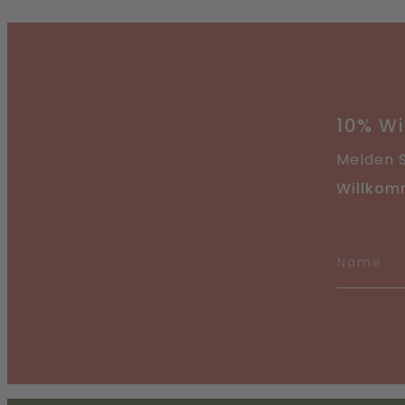
Direkt
hinzuf
10% W
Melden S
Willkom