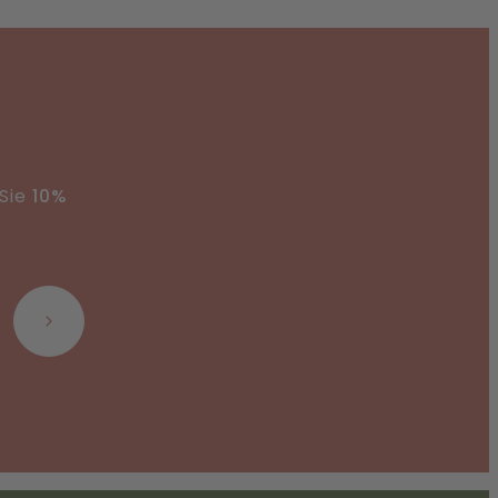
Di
hi
 Sie
10%
Abonnieren