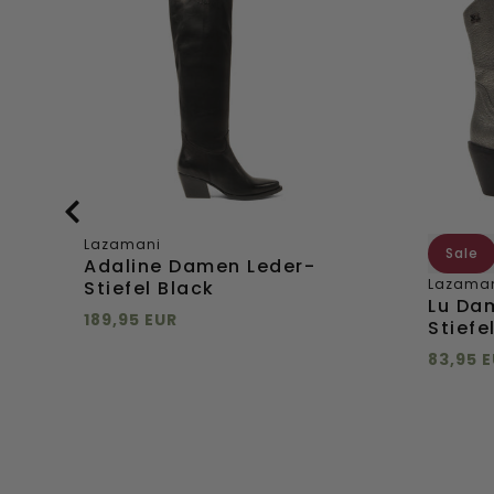
Leder-
Leder
Stiefel
Cowbo
Black
Stiefel
Silver
Lazamani
Sale
Adaline Damen Leder-
Lazama
Stiefel Black
Lu Da
189,95 EUR
Stiefel
Direkt hinzufügen
83,95 
36
37
38
39
40
Direkt
36
41
42
Direkt
41
hinzufügen