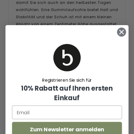
damit Sie sich auch an den heißesten Tagen
wohlfühlen. Eine Gummilaufsohle bietet Halt und
Stabilität und der Schuh ist mit einem kleinen
Absatz von einem Zentimeter Höhe ausgestattet.
Wenn Sie nach stilvollen Flipflops suchen, sind
diese Lazamani Slipper ein Muss für Ihre
Sommergarderobe!
Eigenschaften
Registrieren Sie sich für
10% Rabatt auf Ihren ersten
Einkauf
Bewertungen
Zum Newsletter anmelden