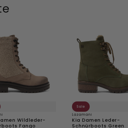
te
ügen
hinzufügen
Kia
Damen
er-
Leder-
boots
Schnürboots
Green
Sale
ni
Lazamani
Damen Wildleder-
Kia Damen Leder-
rboots Fango
Schnürboots Green