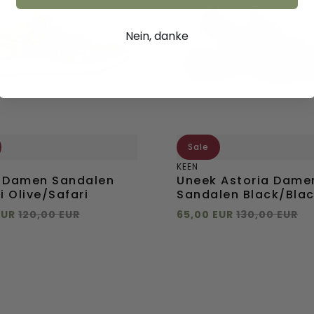
Sandalen
afari
Black/Black
Nein, danke
Sale
KEEN
 Damen Sandalen
Uneek Astoria Dame
i Olive/Safari
Sandalen Black/Bla
EUR
120,00 EUR
65,00 EUR
130,00 EUR
 hinzufügen
Direkt hinzufügen
37
37.5
38
38.5
36
37
37.5
38
+
mehr
+
mehr
39.5
39
39.5
Direkt