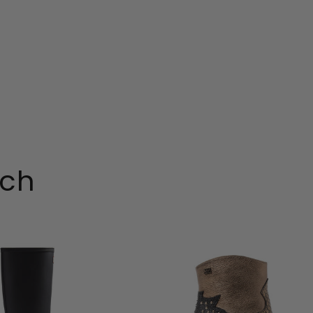
uch
Stevie
ur
Damen
Leder-
ton
Stiefeletten
Gold