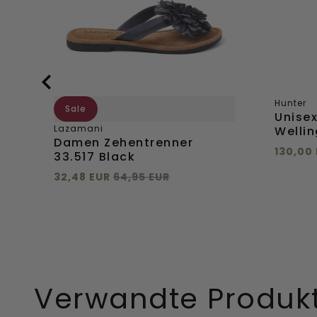
Hunter
Sale
Unise
Lazamani
Wellin
Damen Zehentrenner
130,00
33.517 Black
Direkt
32,48 EUR
64,95 EUR
36
Direkt hinzufügen
41
Direkt
hinzuf
Direkt
Verwandte Produk
hinzufügen