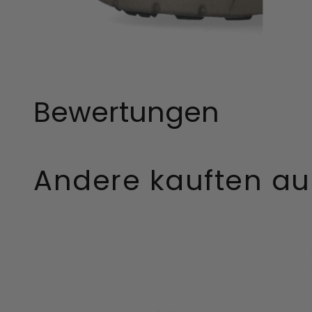
Bewertungen
Andere kauften a
Damen
Unisex
Zehentrenner
Downpo
33.517
Tall
Black
Welling
Boots
Black