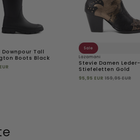
Sale
x Downpour Tall
Lazamani
gton Boots Black
Stevie Damen Leder
 EUR
Stiefeletten Gold
 hinzufügen
95,95 EUR
159,95 EUR
37
38
39
40
Direkt hinzufügen
36
37
38
39
+
mehr
42
41
ügen
Direkt
te
hinzufügen