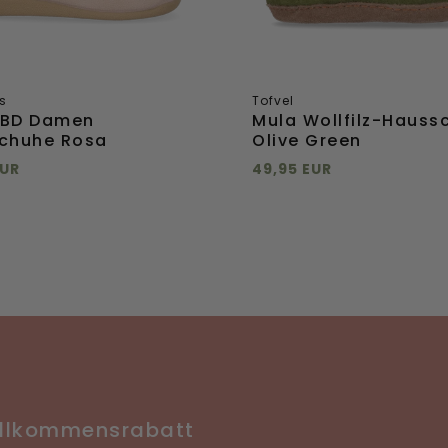
s
Tofvel
BD Damen
Mula Wollfilz-Hauss
chuhe Rosa
Olive Green
EUR
49,95 EUR
 hinzufügen
Direkt hinzufügen
36
37
38
39
35
36
37
38
+
mehr
+
mehr
41
40
41
Direkt
ügen
hinzufügen
illkommensrabatt