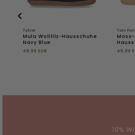
Tofvel
Toni Pon
e
Mula Wollfilz-Hausschuhe
Moss-
Navy Blue
Hauss
49,95 EUR
49,99 
Direkt hinzufügen
Direkt
35
36
37
38
39
35
+
mehr
40
41
40
Direkt
Direkt
hinzufügen
hinzuf
10% W