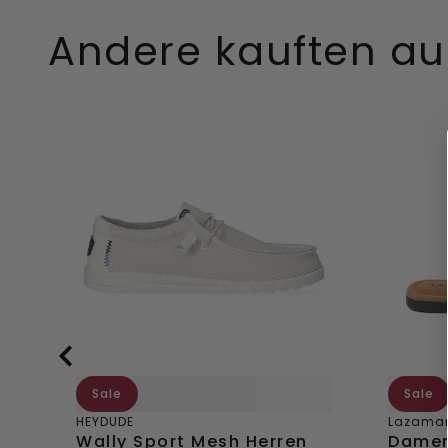
Andere kauften a
Wally
Damen
Sport
Zehent
Mesh
33.517
Herren
Black
Halbschuhe
White
Sale
Sale
HEYDUDE
Lazama
Wally Sport Mesh Herren
Damen