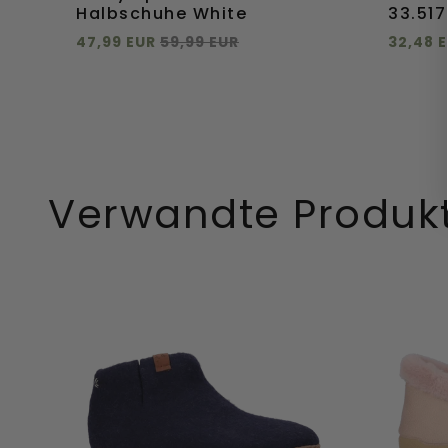
Halbschuhe White
33.517
47,99 EUR
59,99 EUR
32,48 
Direkt hinzufügen
Direkt
40
41
42
43
44
+
mehr
45
46
Direkt
Direkt
Verwandte Produk
hinzufügen
hinzuf
Mula
Moss-
Wollfilz-
BD
Hausschuhe
Damen
Navy
Haussc
Blue
Rosa