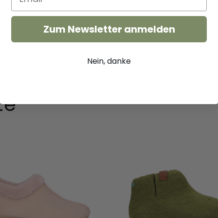
 Black
Halbschuhe Fossil
EUR
64,95 EUR
55,99 EUR
69,99 EUR
Zum Newsletter anmelden
 hinzufügen
Direkt hinzufügen
38
39
40
41
Nein, danke
+
mehr
43
44
Direkt
te
ügen
hinzufügen
Mula
Wollfilz-
Hausschuhe
huhe
Olive
Green