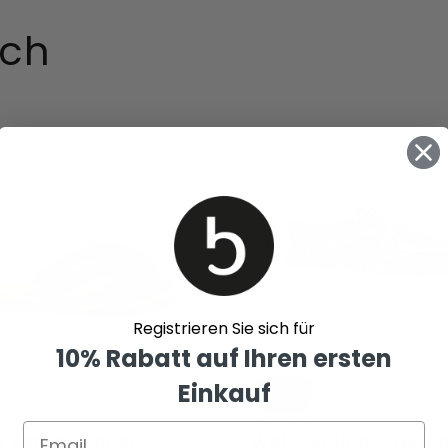
uch
Wally
renner
Braided
Herren
Halbschuhe
Fossil
Registrieren Sie sich für
10% Rabatt auf Ihren ersten
Einkauf
Sale
ni
HEYDUDE
 Zehentrenner
Wally Braided Herre