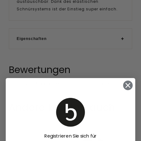
austauschbar. Dank des elastischen
Schnürsystems ist der Einstieg super einfach.
Eigenschaften
Bewertungen
Andere kauften auch
Damen
Uneek
Zehentrenner
Astoria
Registrieren Sie sich für
33.517
Damen