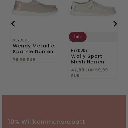
Damen
Herren
Halbschuhe
Halbschuhe
Rose
White
Gold
Sale
HEYDUDE
Wendy Metallic
HEYDUDE
Sparkle Damen
Wally Sport
Halbschuhe
79,99 EUR
Mesh Herren
Rose Gold
Halbschuhe
47,99 EUR
59,99
White
EUR
10% Willkommensrabatt