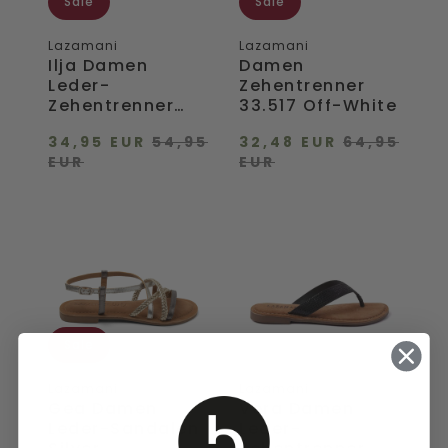
Sale
Sale
Lazamani
Lazamani
Ilja Damen
Damen
Leder-
Zehentrenner
Zehentrenner
33.517 Off-White
Rainbow
34,95 EUR
54,95
32,48 EUR
64,95
EUR
EUR
Gea
Vera
Damen
Damen
Leder-
Leder-
Sandalen
Zehentrenner
Silver
Black
Sale
Lazamani
Lazamani
Gea Damen
Vera Damen
Leder-Sandalen
Leder-