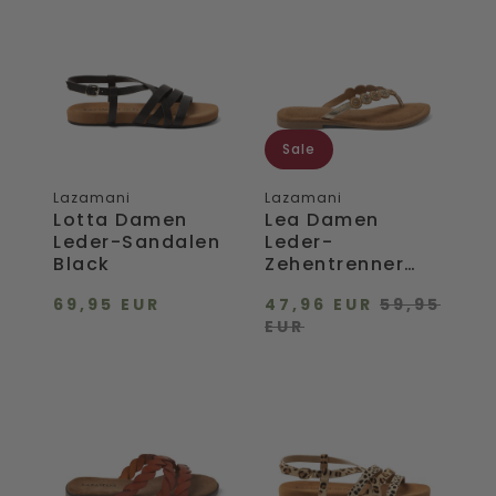
Lotta
Lea
Damen
Damen
Leder-
Leder-
Sandalen
Zehentrenner
Black
Gold
Sale
Lazamani
Lazamani
Lotta Damen
Lea Damen
Leder-Sandalen
Leder-
Black
Zehentrenner
Gold
69,95 EUR
47,96 EUR
59,95
EUR
Eden
Lotta
Damen
Damen
Leder
Sandalen
Pantoletten
Leopard
Tan