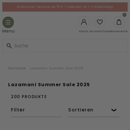
Skip
Kostenloser Versand ab 75 € / Lieferzeit: ca. 1-3 Arbeitstage
to
le
0
content
gation
Toggle
navigation
Login
Menu
Konto
Wunschliste
Warenkorb
Startseite
Lazamani Summer Sale 2025
Lazamani Summer Sale 2025
200 PRODUKTE
Filter
Sortieren
Damen
Roza