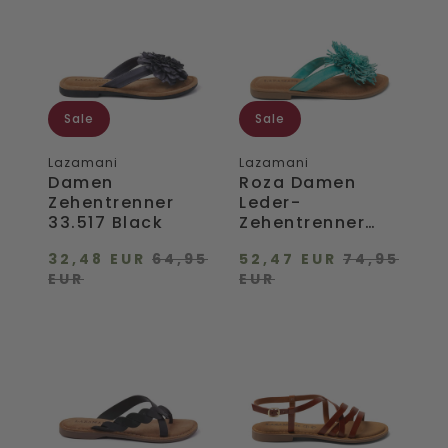
Zehentrenner
Damen
33.517
Leder-
Black
Zehentrenner
Turquoise
Sale
Sale
Lazamani
Lazamani
Damen
Roza Damen
Zehentrenner
Leder-
33.517 Black
Zehentrenner
Turquoise
32,48 EUR
64,95
52,47 EUR
74,95
EUR
EUR
Ava
Zuza
Damen
Damen
Leder
Ledersandalen
Zehentrenner
Tan
Black