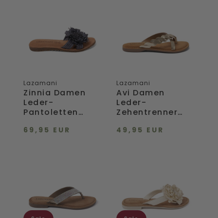
Damen
Damen
Leder-
Leder-
Pantoletten
Zehentrenner
Black
Gold
Lazamani
Lazamani
Zinnia Damen
Avi Damen
Leder-
Leder-
Pantoletten
Zehentrenner
Black
Gold
69,95 EUR
49,95 EUR
Ilja
Damen
Damen
Zehentrenner
Leder-
33.517
Zehentrenner
Off-
Rainbow
White