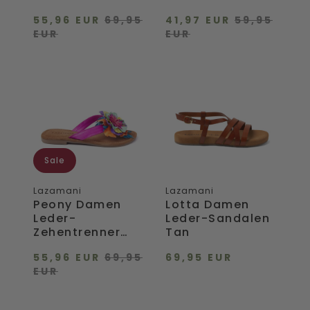
Black
55,96 EUR
69,95
41,97 EUR
59,95
EUR
EUR
Peony
Lotta
Damen
Damen
Leder-
Leder-
Zehentrenner
Sandalen
Fuxia
Tan
Sale
Lazamani
Lazamani
Peony Damen
Lotta Damen
Leder-
Leder-Sandalen
Zehentrenner
Tan
Fuxia
55,96 EUR
69,95
69,95 EUR
EUR
Zinnia
Avi