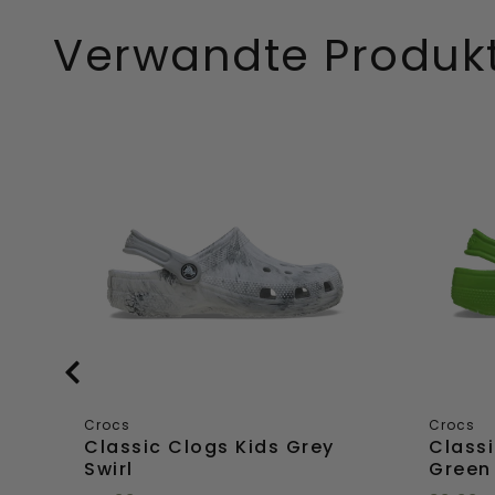
Direkt
Direkt
Verwandte Produk
hinzufügen
hinzuf
Classic
Classic
Clogs
Clogs
Kids
Kids
Grey
Crocs
Swirl
Green
Crocs
Crocs
s
Classic Clogs Kids Grey
Classi
Swirl
Green