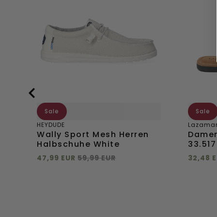
Mesh
33.517
Herren
Black
Halbschuhe
White
Sale
Sale
HEYDUDE
Lazama
Wally Sport Mesh Herren
Damen
Halbschuhe White
33.517
47,99 EUR
59,99 EUR
32,48 
Direkt hinzufügen
Direkt
40
41
42
43
44
+
mehr
45
46