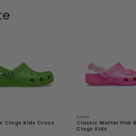
Direkt
te
ügen
hinzufügen
Classic
Mattel
Pink
Barbie
Clogs
Kids
Crocs
c Clogs Kids Crocs
Classic Mattel Pink 
Clogs Kids