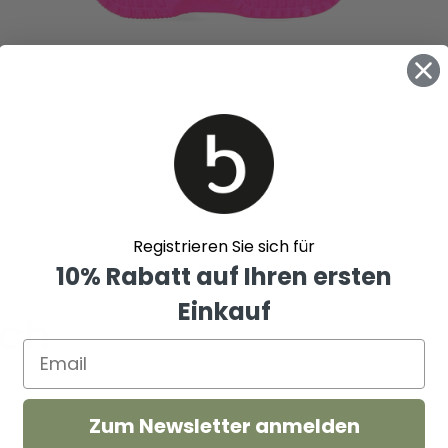
Registrieren Sie sich für
10% Rabatt auf Ihren ersten
Einkauf
uch
Wally
Zum Newsletter anmelden
renner
Braided