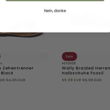
Herren
Halbschuhe
Nein, danke
Fossil
Sale
ni
HEYDUDE
 Zehentrenner
Wally Braided Herre
 Black
Halbschuhe Fossil
EUR
64,95 EUR
55,99 EUR
69,99 EUR
 hinzufügen
Direkt hinzufügen
38
39
40
41
+
mehr
43
44