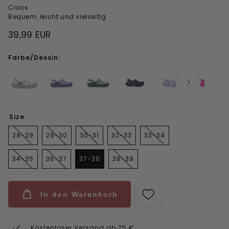
Crocs
Bequem, leicht und vielseitig
39,99 EUR
Farbe/Dessin:
Size
28-29
29-30
30-31
32-33
33-34
34-35
36-37
37-38
38-39
In den Warenkorb
Kostenloser Versand ab 75 €