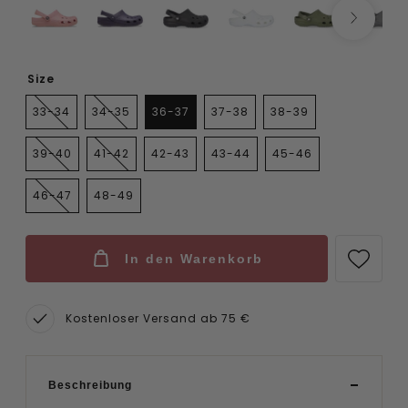
Size
33-34
34-35
36-37
37-38
38-39
39-40
41-42
42-43
43-44
45-46
46-47
48-49
In den Warenkorb
Kostenloser Versand ab 75 €
Beschreibung