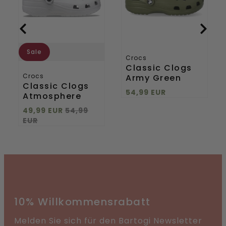
Sale
Crocs
Classic Clogs
Crocs
Army Green
Classic Clogs
54,99 EUR
Atmosphere
49,99 EUR
54,99
EUR
10% Willkommensrabatt
Melden Sie sich für den Bartogi Newsletter