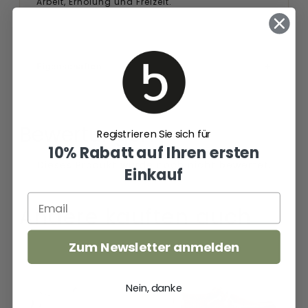
Arbeit, Erholung und Freizeit.
Eigenschaften
Bewertungen
Registrieren Sie sich für
10% Rabatt auf Ihren ersten
Einkauf
Andere kauften auch
Zum Newsletter anmelden
Wally
Wally
Sport
Braided
Mesh
Herren
Nein, danke
Herren
Halbschuhe