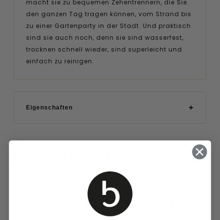
macht sie zu bequemen Zehentrennern, die Sie
den ganzen Tag tragen können, vom Strand bis
zu einer Gartenparty in der Stadt. Und praktisch
sind sie auch noch, denn sie sind wasserfest,
trocknen schnell wieder, sind superleicht und
einfach zu reinigen.
Eigenschaften
Bewertungen
Andere kauften auch