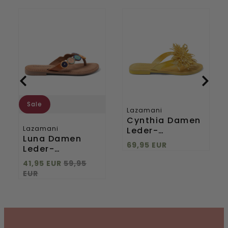
Luna
Cynthia
Damen
Damen
Leder-
Leder-
Zehentrenner
Zehentrenner
Tan/Multi
Yellow
Sale
Lazamani
Cynthia Damen
Lazamani
Leder-
Luna Damen
Zehentrenner
69,95 EUR
Leder-
Yellow
Zehentrenner
41,95 EUR
59,95
h
Tan/Multi
EUR