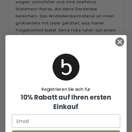
wagen, aufzufallen und sind zweifellos
Statement-Pieces, die deine Garderobe
bereichern. Das Wildlederobermaterial ist innen
größtenteils mit Leder gefüttert, was hohen
Tragekomfort bietet. Deine Füße ruhen auf einem
festen Ledersohlenbett und das An- und
Ausziehen geht einfach und schnell. Die Biker
Boots sind mit einer Lederlaufsohle für optimale
Dämpfung und zusätzliche Atmungsaktivität
ausgestattet.
Registrieren Sie sich für
Eigenschaften
10% Rabatt auf Ihren ersten
Einkauf
Bewertungen