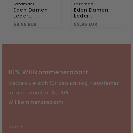
Lazamani
Lazamani
Eden Damen
Eden Damen
Leder
Leder
Pantoletten Tan
Pantoletten
59,95 EUR
59,95 EUR
Black
10% Willkommensrabatt
Melden Sie sich für den Bartogi Newsletter
an und erhalten Sie
10%
Willkommensrabatt!