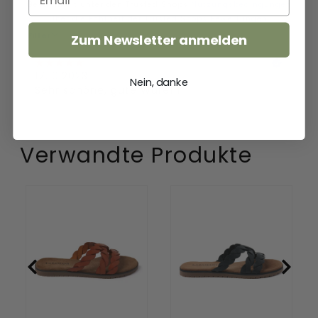
Zum Newsletter anmelden
Nein, danke
Verwandte Produkte
Eden
Eden
Damen
Damen
Leder
Leder
Pantoletten
Pantoletten
Tan
Black