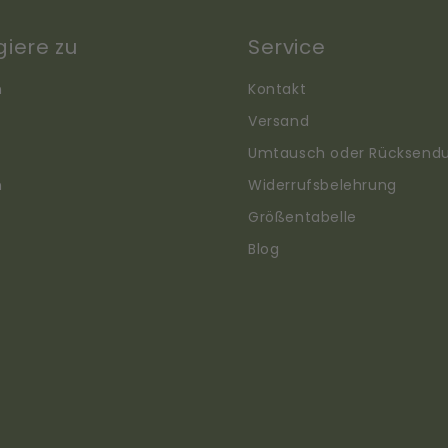
giere zu
Service
n
Kontakt
Versand
Umtausch oder Rücksend
n
Widerrufsbelehrung
Größentabelle
Blog
Translation
missing:
de.sections.footer.carrier_options