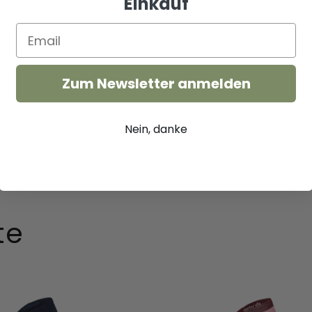
Einkauf
Zum Newsletter anmelden
Nein, danke
te
Full
Flattery