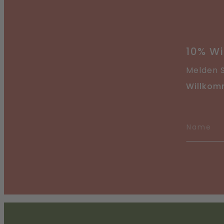
10% W
Melden S
Willkom