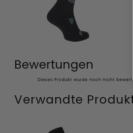
Bewertungen
Verwandte Produk
Full
Full
Array
Array