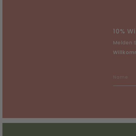
10% W
Melden S
Willkom