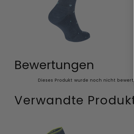
Bewertungen
Verwandte Produk
Damask
Full
Damen
Array