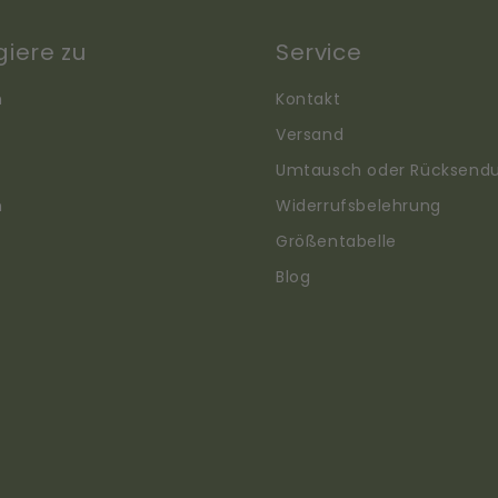
giere zu
Service
n
Kontakt
Versand
Umtausch oder Rücksend
n
Widerrufsbelehrung
Größentabelle
Blog
Translation
missing:
de.sections.footer.carrier_options