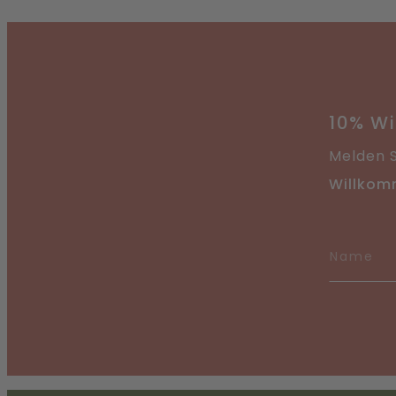
Direkt
hinzufügen
10% W
Melden S
Willkom