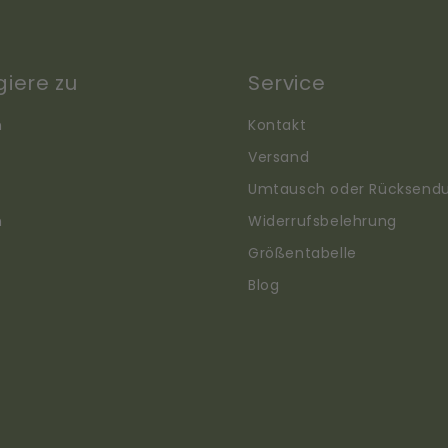
giere zu
Service
n
Kontakt
Versand
Umtausch oder Rücksend
n
Widerrufsbelehrung
Größentabelle
Blog
Translation
missing: