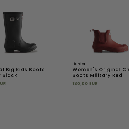
Chelsea
Boots
Military
Red
Hunter
al Big Kids Boots
Women's Original C
 Black
Boots Military Red
EUR
130,00 EUR
 hinzufügen
Direkt hinzufügen
37
38
39
40-41
32
33
34
35
42
Direkt
ügen
hinzufügen