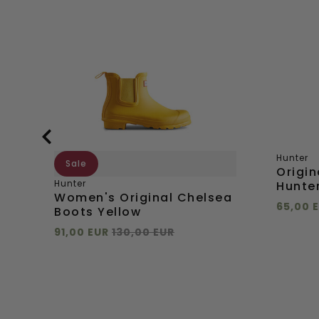
Chelsea
Kids
Boots
Boots
Yellow
Hunter
Black
Hunter
Sale
Origin
Hunter
Hunter
Women's Original Chelsea
65,00 
Boots Yellow
Direkt
91,00 EUR
130,00 EUR
Direkt hinzufügen
31
37
38
39
40-41
Direkt
42
hinzuf