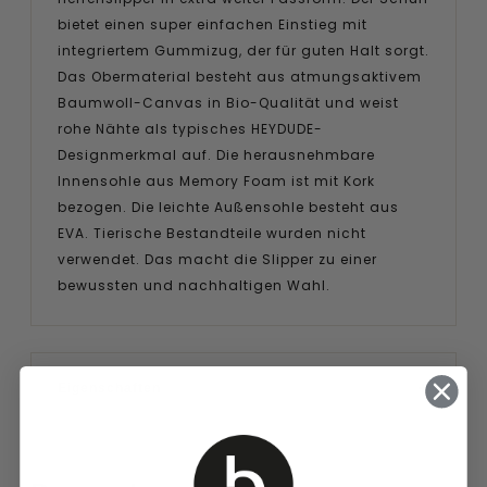
bietet einen super einfachen Einstieg mit
integriertem Gummizug, der für guten Halt sorgt.
Das Obermaterial besteht aus atmungsaktivem
Baumwoll-Canvas in Bio-Qualität und weist
rohe Nähte als typisches HEYDUDE-
Designmerkmal auf. Die herausnehmbare
Innensohle aus Memory Foam ist mit Kork
bezogen. Die leichte Außensohle besteht aus
EVA. Tierische Bestandteile wurden nicht
verwendet. Das macht die Slipper zu einer
bewussten und nachhaltigen Wahl.
Eigenschaften