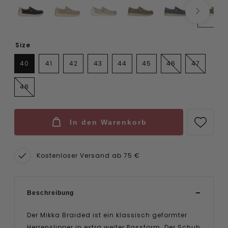
Size
40
41
42
43
44
45
46
47
48
In den Warenkorb
Kostenloser Versand ab 75 €
Beschreibung
Der Mikka Braided ist ein klassisch geformter
Herrenslipper in extra weiter Passform. Der Schuh