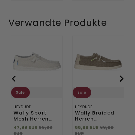
Wellington
Black
Boots
Chocolate
Brown
Verwandte Produkte
Wally
Wally
Sport
Braided
Mesh
Herren
Herren
Halbschuhe
Halbschuhe
Fossil
White
Sale
Sale
HEYDUDE
HEYDUDE
Wally Sport
Wally Braided
Mesh Herren
Herren
Halbschuhe
Halbschuhe
47,99 EUR
59,99
55,99 EUR
69,99
White
Fossil
EUR
EUR