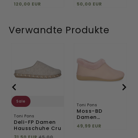
Olive/Black
Boots Military
120,00 EUR
50,00 EUR
Red
Verwandte Produkte
Deli-
Moss-
FP
BD
Damen
Damen
Hausschuhe
Hausschuhe
Cru
Rosa
Sale
Toni Pons
Moss-BD
Toni Pons
Damen
Deli-FP Damen
Hausschuhe
49,99 EUR
Hausschuhe Cru
Rosa
31,50 EUR
45,00