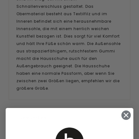
Schnallenverschluss gestaltet. Das
Obermaterial besteht aus Textilfilz und im
Inneren befindet sich eine herausnehmbare
Innensohle, die mit einem herrlich weichen
Kunstfell bezogen ist. Dies sorgt für viel Komfort
und hält Ihre Füße schön warm. Die Außensohle
aus strapazierfähigem, rutschfestem Gummi
macht die Hausschuhe auch für den
Außengebrauch geeignet. Die Hausschuhe
haben eine normale Passform, aber wenn Sie
zwischen zwei Größen liegen, empfehlen wir die
größere Größe.
Eigenschaften