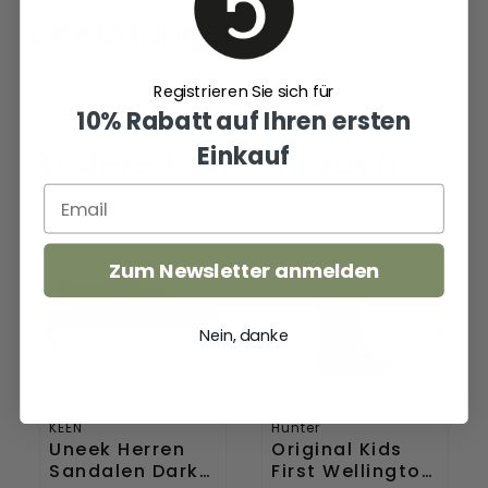
Bewertungen
Registrieren Sie sich für
10% Rabatt auf Ihren ersten
Einkauf
Andere kauften auch
Uneek
Original
Herren
Kids
Sandalen
First
Zum Newsletter anmelden
Dark
Wellington
Olive/Black
Boots
Military
Nein, danke
Red
KEEN
Hunter
Uneek Herren
Original Kids
Sandalen Dark
First Wellington