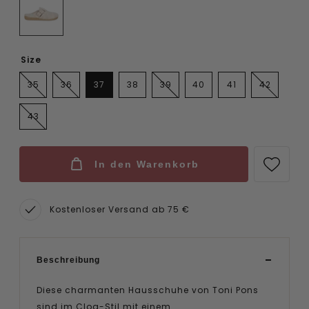
Size
35
36
37
38
39
40
41
42
43
In den Warenkorb
Kostenloser Versand ab 75 €
Beschreibung
Diese charmanten Hausschuhe von Toni Pons
sind im Clog-Stil mit einem