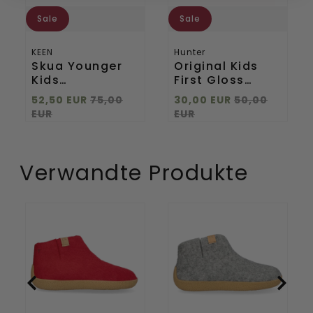
Sale
Sale
KEEN
Hunter
Skua Younger
Original Kids
Kids
First Gloss
Wanderschuhe
Wellington
52,50 EUR
75,00
30,00 EUR
50,00
Beaujolais/Peach
Boots Bright
EUR
EUR
Fuzz
Pink
Verwandte Produkte
Rabara
Rabara
Maha
Maha
Wollfilz-
Wollfilz-
Hausschuhe
Hausschuhe
Red
Marbled
Light
Grey