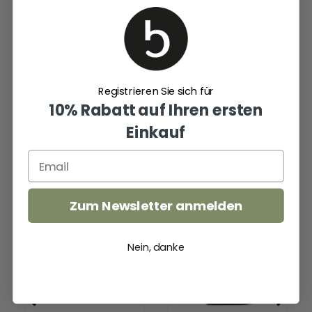
Eigenschaften
Bewertungen
Registrieren Sie sich für
10% Rabatt auf Ihren ersten
Einkauf
Andere kauften auch
Zum Newsletter anmelden
Skua
Original
Younger
Kids
Kids
First
Nein, danke
Wanderschuhe
Gloss
Beaujolais/Peach
Wellington
Fuzz
Boots
Bright
Pink