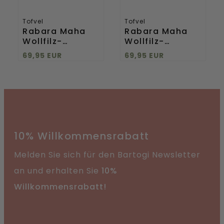
Tofvel
Tofvel
Rabara Maha
Rabara Maha
Wollfilz-
Wollfilz-
Hausschuhe
Hausschuhe
69,95 EUR
69,95 EUR
Red
Marbled Light
Grey
10% Willkommensrabatt
Melden Sie sich für den Bartogi Newsletter
an und erhalten Sie
10%
Willkommensrabatt!