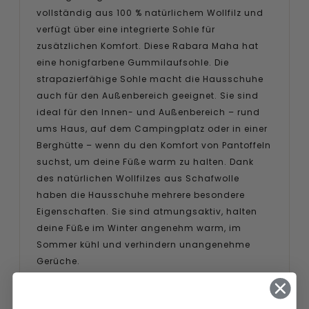
vollständig aus 100 % natürlichem Wollfilz und
verfügt über eine integrierte Sohle für
zusätzlichen Komfort. Diese Rabara Maha hat
eine honigfarbene Gummilaufsohle. Die
strapazierfähige Sohle macht die Hausschuhe
auch für den Außenbereich geeignet. Sie sind
ideal für den Innen- und Außenbereich – rund
ums Haus, auf dem Campingplatz oder in einer
Berghütte – wenn du den Komfort von Pantoffeln
suchst, um deine Füße warm zu halten. Dank
des natürlichen Wollfilzes aus Schafwolle
haben die Hausschuhe mehrere besondere
Eigenschaften. Sie sind atmungsaktiv, halten
deine Füße im Winter angenehm warm, im
Sommer kühl und verhindern unangenehme
Gerüche.