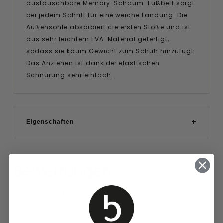
austauschbare Memory-Schaum-Fußbett sorgt
bei jedem Schritt für eine weiche Landung. Die
Außensohle absorbiert die ersten Stöße und ist
aus sehr leichtem EVA-Material gefertigt,
sodass sie kaum Gewicht zum Schuh hinzufügt.
Das Anziehen ist dank der elastischen
Schnürung sehr einfach.
Eigenschaften
Bewertungen