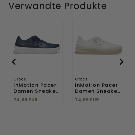
Verwandte Produkte
InMotion
InMotion
Pacer
Pacer
Damen
Damen
Sneaker
Sneaker
Navy/White
White
Crocs
Crocs
InMotion Pacer
InMotion Pacer
Damen Sneaker
Damen Sneaker
Navy/White
White
74,99 EUR
74,99 EUR