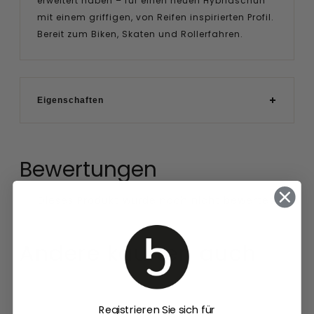
erweitert haben – für einen neuen Hybridschuh
mit einem griffigen, von Reifen inspirierten Profil.
Bereit zum Biken, Skaten und Rollerfahren.
Eigenschaften
Bewertungen
Andere kauften auch
Wally
Damen
Sport
Zehentrenner
Registrieren Sie sich für