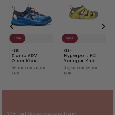
Older
Younger
Kids
Kids
Wanderschuhe
Sandalen
Precious
Evening
Blue/Racing
Primrose/Steel
Red
Grey
Sale
Sale
KEEN
KEEN
Zionic ADV
Hyperport H2
Older Kids
Younger Kids
Wanderschuhe
Sandalen
35,00 EUR
70,00
32,50 EUR
65,00
Precious
Evening
EUR
EUR
Blue/Racing
Primrose/Steel
Red
Grey
10% Willkommensrabatt