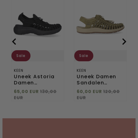
Uneek
Uneek
Astoria
Damen
Damen
Sandalen
Sandalen
Martini
Black/Black
Olive/Safari
Sale
Sale
KEEN
KEEN
Uneek Astoria
Uneek Damen
Damen
Sandalen
Sandalen
Martini
65,00 EUR
130,00
60,00 EUR
120,00
Black/Black
Olive/Safari
EUR
EUR