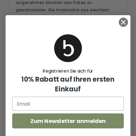
angenehmes Abrollen des Fußes zu
gewährleisten. Die Innensohle aus weichem
Schaumstoff mit Textilbezug ist
herausnehmbar.
Eigenschaften
Registrieren Sie sich für
10% Rabatt auf Ihren ersten
Bewertungen
Einkauf
Andere kauften auch
Zum Newsletter anmelden
Wally
Damen