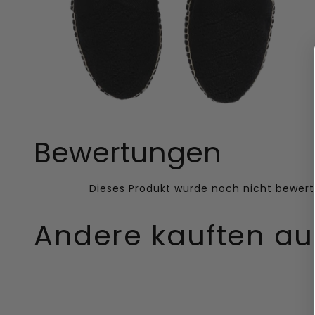
Bewertungen
Andere kauften a
Damen
Uneek
Zehentrenner
Astoria