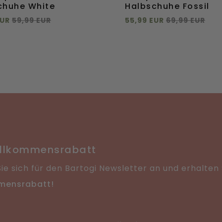
chuhe White
Halbschuhe Fossil
EUR
59,99 EUR
55,99 EUR
69,99 EUR
 hinzufügen
Direkt hinzufügen
41
42
43
44
38
39
40
41
+
mehr
+
mehr
46
43
44
Direkt
ügen
hinzufügen
illkommensrabatt
ie sich für den Bartogi Newsletter an und erhalten
mensrabatt!