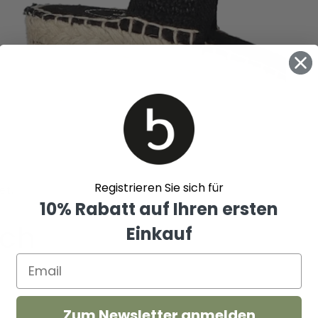
Registrieren Sie sich für
10% Rabatt auf Ihren ersten
uch
Einkauf
Peony
Damen
Zum Newsletter anmelden