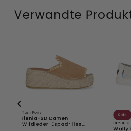
Direkt
Direkt
Verwandte Produk
hinzufügen
hinzuf
Ilenia-
Wally
SD
Sport
Damen
Mesh
Wildleder-
Herren
Espadrilles
Halbsc
Camel
White
Toni Pons
Sale
Ilenia-SD Damen
HEYDUDE
Wildleder-Espadrilles
Wally
Camel