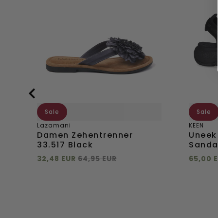
33.517
Damen
Black
Sandal
Black/B
Sale
Sale
Lazamani
KEEN
Damen Zehentrenner
Uneek
33.517 Black
Sanda
32,48 EUR
64,95 EUR
65,00 
Direkt hinzufügen
Direkt
5
36
39