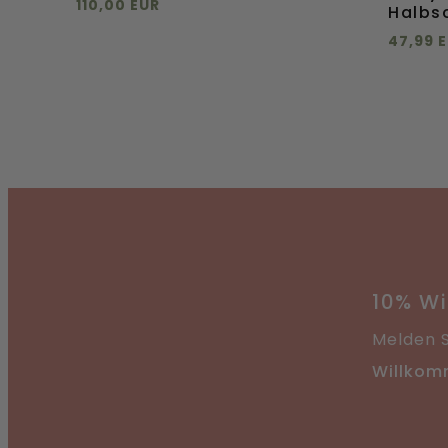
110,00 EUR
Halbs
Direkt hinzufügen
47,99 
Direkt
37
38
39
40
41
40
Direkt
45
hinzufügen
Direkt
hinzuf
10% W
Melden S
Willkom