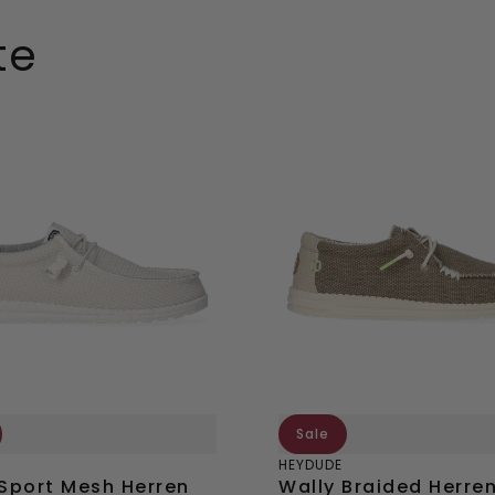
Direkt
te
ügen
hinzufügen
Wally
Braided
Herren
Halbschuhe
huhe
Fossil
Sale
HEYDUDE
 Sport Mesh Herren
Wally Braided Herre