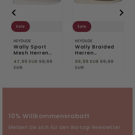
White
Sale
Sale
HEYDUDE
HEYDUDE
Wally Sport
Wally Braided
Mesh Herren
Herren
Halbschuhe
Halbschuhe
47,99 EUR
59,99
55,99 EUR
69,99
White
Fossil
EUR
EUR
10% Willkommensrabatt
Melden Sie sich für den Bartogi Newsletter