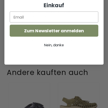
Einkauf
Zum Newsletter anmelden
Nein, danke
Andere kauften auch
Damen
Uneek
Zehentrenner
Damen
33.517
Sandalen
Black
Martini
Olive/Safari