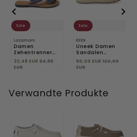
Sale
Sale
Lazamani
KEEN
Damen
Uneek Damen
Zehentrenner
Sandalen
33.517 Black
Martini
32,48 EUR
64,95
60,00 EUR
120,00
Olive/Safari
EUR
EUR
Verwandte Produkte
Wally
Wally
Sport
Braided
Mesh
Herren
Herren
Halbschuhe
Halbschuhe
Fossil