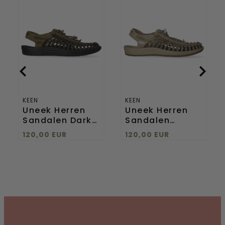
Uneek
Uneek
Herren
Herren
Sandalen
Sandalen
Dark
Timberwolf/Plaza
Olive/Black
Taupe
KEEN
KEEN
Uneek Herren
Uneek Herren
Sandalen Dark
Sandalen
Olive/Black
Timberwolf/Plaza
120,00 EUR
120,00 EUR
Taupe