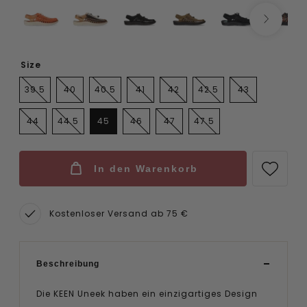
Size
39.5
40
40.5
41
42
42.5
43
44
44.5
45
46
47
47.5
In den Warenkorb
Kostenloser Versand ab 75 €
Beschreibung
Die KEEN Uneek haben ein einzigartiges Design