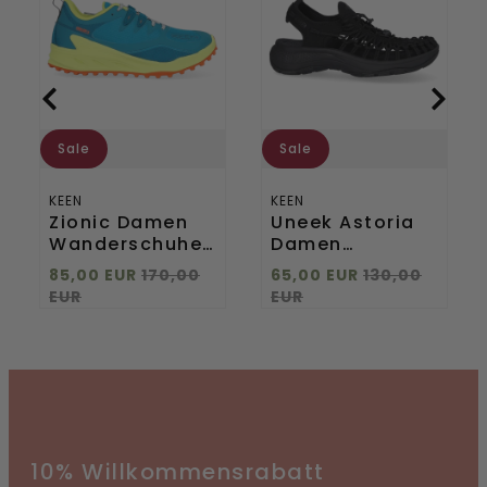
Fjord
Sandalen
Blue/Evening
Black/Black
Primrose
Sale
Sale
KEEN
KEEN
Zionic Damen
Uneek Astoria
Wanderschuhe
Damen
n
Fjord
Sandalen
85,00 EUR
170,00
65,00 EUR
130,00
ndle
Blue/Evening
Black/Black
EUR
EUR
Primrose
10% Willkommensrabatt