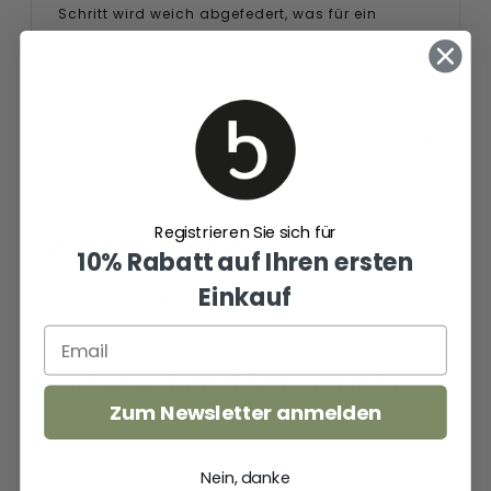
Schritt wird weich abgefedert, was für ein
spürbar verbessertes Laufgefühl sorgt.
Eigenschaften
Registrieren Sie sich für
Bewertungen
10% Rabatt auf Ihren ersten
Einkauf
Andere kauften auch
Zum Newsletter anmelden
Wally
Damen
Sport
Zehentrenner
Nein, danke
Mesh
33.517