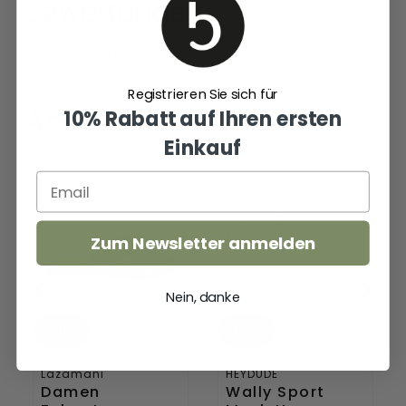
Bewertungen
Registrieren Sie sich für
Andere kauften auch
10% Rabatt auf Ihren ersten
Einkauf
Damen
Wally
Zehentrenner
Sport
33.517
Mesh
Black
Herren
Zum Newsletter anmelden
Halbschuhe
White
Nein, danke
Sale
Sale
Lazamani
HEYDUDE
Damen
Wally Sport