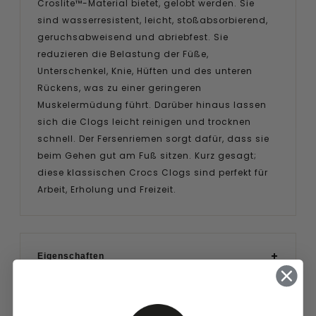
Croslite™-Material bietet, gelobt werden. Sie
sind wasserresistent, leicht, stoßabsorbierend,
geruchsabweisend und abriebfest. Sie
reduzieren die Belastung der Füße,
Unterschenkel, Knie, Hüften und des unteren
Rückens, was zu einer geringeren
Muskelermüdung führt. Darüber hinaus lassen
sich die Clogs leicht reinigen und trocknen
schnell. Der Fersenriemen sorgt dafür, dass sie
beim Gehen gut am Fuß sitzen. Kurz gesagt;
diese klassischen Crocs Clogs sind perfekt für
Arbeit, Erholung und Freizeit.
Eigenschaften