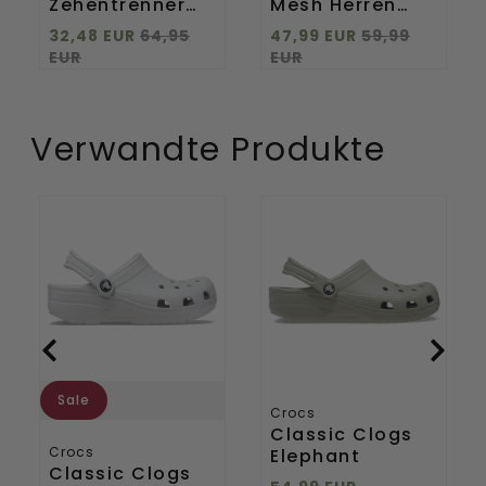
Zehentrenner
Mesh Herren
33.517 Black
Halbschuhe
32,48 EUR
64,95
47,99 EUR
59,99
White
EUR
EUR
Verwandte Produkte
Classic
Classic
Clogs
Clogs
Atmosphere
Elephant
Sale
Crocs
Classic Clogs
Crocs
Elephant
Classic Clogs