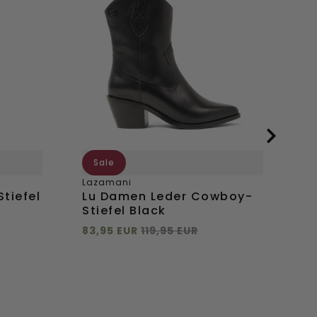
Leder
Wi
Cowboy-
St
Stiefel
Ta
Black
Sale
Lazamani
La
tiefel
Lu Damen Leder Cowboy-
Le
Stiefel Black
St
83,95 EUR
119,95 EUR
11
Direkt hinzufügen
Di
40
36
37
38
39
40
3
41
42
4