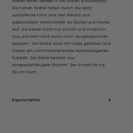
haben einen derben 4 cm hohen Blockabsatz.
Die hohen Stiefel fallen durch die spitz
zulaufende Form und den Besatz aus
gebürstetem Veloursleder an Spitze und Hacke
auf. Sie sehen nicht nur stilvoll und modisch
aus, sondern sind auch noch ausgesprochen
bequem. Die Stiefel sind mit Leder gefüttert und
haben ein schrittdämpfendes lederbezogenes
Fußbett. Die Sohle besteht aus
strapazierfähigem Gummi. Der Schaft ist ca.
38 cm hoch.
Eigenschaften