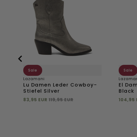
Leder
Leder-
Cowboy-
Stiefel
Stiefel
Black
Silver
Sale
Sale
l
Lazamani
Lazama
Lu Damen Leder Cowboy-
El Dam
Stiefel Silver
Black
83,95 EUR
119,95 EUR
104,95
Direkt hinzufügen
Direkt
36
37
38
39
40
36
41
42
41