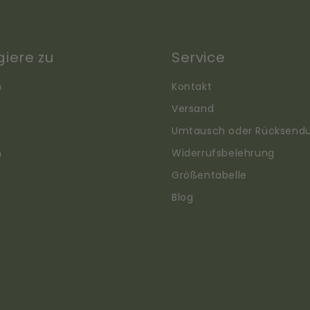
giere zu
Service
n
Kontakt
Versand
Umtausch oder Rücksend
n
Widerrufsbelehrung
Größentabelle
Blog
Translation
missing: