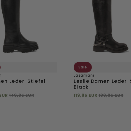
Leder-
Stiefel
Black
Sale
ni
Lazamani
en Leder-Stiefel
Leslie Damen Leder-S
Black
 EUR
149,95 EUR
119,95 EUR
199,95 EUR
 hinzufügen
Direkt hinzufügen
37
38
39
40
36
37
38
39
42
41
42