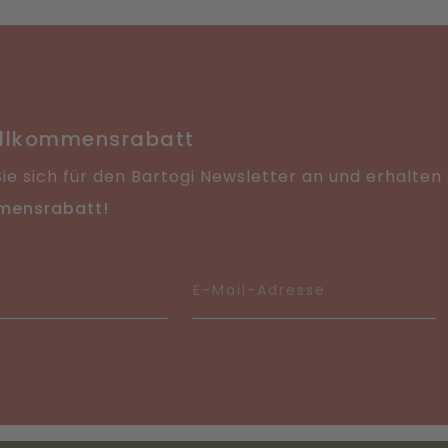
Direkt
ügen
hinzufügen
illkommensrabatt
ie sich für den Bartogi Newsletter an und erhalten
mensrabatt!