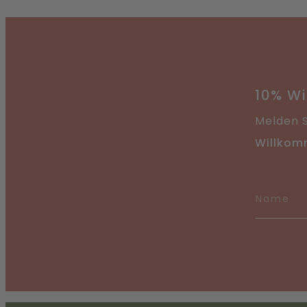
Direkt
Direkt
hinzufügen
hinzuf
10% W
Melden S
Willkom